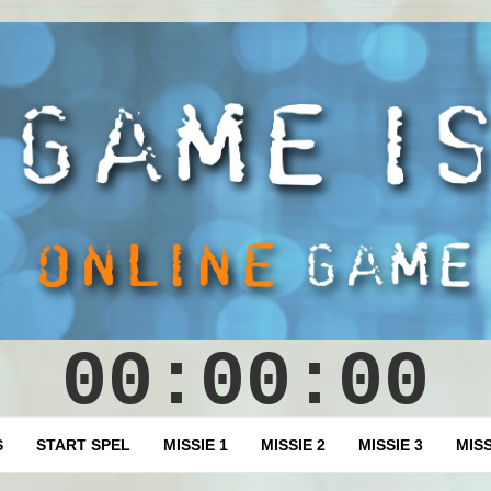
00:00:00
code invoeren
S
START SPEL
MISSIE 1
MISSIE 2
MISSIE 3
MISS